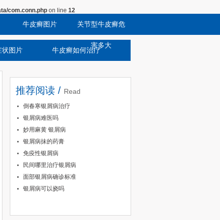
ta/com.conn.php
on line
12
牛皮癣图片
关节型牛皮癣危
害多大
症状图片
牛皮癣如何治疗
推荐阅读 /
Read
倒春寒银屑病治疗
银屑病难医吗
妙用麻黄 银屑病
银屑病抹的药膏
免疫性银屑病
民间哪里治疗银屑病
面部银屑病确诊标准
银屑病可以挠吗