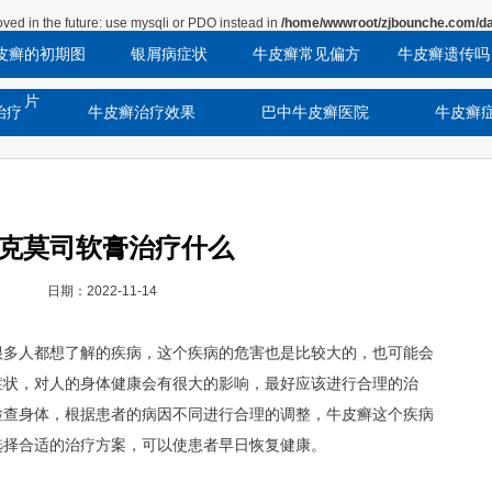
ved in the future: use mysqli or PDO instead in
/home/wwwroot/zjbounche.com/da
皮癣的初期图
银屑病症状
牛皮癣常见偏方
牛皮癣遗传吗
片
治疗
牛皮癣治疗效果
巴中牛皮癣医院
牛皮癣
克莫司软膏治疗什么
日期：2022-11-14
很多人都想了解的疾病，这个疾病的危害也是比较大的，也可能会
症状，对人的身体健康会有很大的影响，最好应该进行合理的治
检查身体，根据患者的病因不同进行合理的调整，牛皮癣这个疾病
选择合适的治疗方案，可以使患者早日恢复健康。