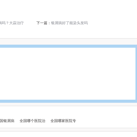
病吗？大蒜治疗
下一篇：
银屑病好了能染头发吗
国银屑病
全国哪个医院治
全国哪家医院专