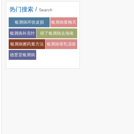
热门搜索 /
Search
银屑病会不会扩张
银屑病环状皮损
银屑病黄梅天
银屑病补充叶
得了银屑病去海南
酸
银屑病擦药膏方法
银屑病母乳湿疹
德昱堂银屑病