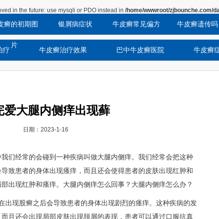
ved in the future: use mysqli or PDO instead in
/home/wwwroot/zjbounche.com/da
皮癣的初期图
银屑病症状
牛皮癣常见偏方
牛皮癣遗传吗
片
治疗
牛皮癣治疗效果
巴中牛皮癣医院
牛皮癣
完爱大腿内侧痒出现藓
日期：2023-1-16
中我们经常的会碰到一种疾病叫做大腿内侧痒。我们经常会把这种
会导致患者的身体出现瘙痒，而且还会使得患者的皮肤出现红肿和
局部出现红肿和瘙痒。大腿内侧痒怎么回事？大腿内侧痒怎么办？
，在出现股癣之后会导致患者的身体出现剧烈的瘙痒。这种疾病的发
，而且还会出现局部皮肤出现脱屑的表现，患者可以通过口服抗真