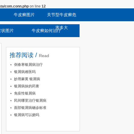
ta/com.conn.php
on line
12
牛皮癣图片
关节型牛皮癣危
害多大
症状图片
牛皮癣如何治疗
推荐阅读 /
Read
倒春寒银屑病治疗
银屑病难医吗
妙用麻黄 银屑病
银屑病抹的药膏
免疫性银屑病
民间哪里治疗银屑病
面部银屑病确诊标准
银屑病可以挠吗