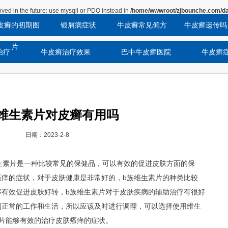
ved in the future: use mysqli or PDO instead in
/home/wwwroot/zjbounche.com/da
皮癣的初期图
银屑病症状
牛皮癣常见偏方
牛皮癣遗传吗
片
治疗
牛皮癣治疗效果
巴中牛皮癣医院
牛皮癣
维生素片对皮癣有用吗
日期：2023-2-8
生素片是一种比较常见的保健品，可以有效的促进皮肤方面的保
瘙痒的症状，对于皮肤健康是非常好的，b族维生素片的种类比较
够有效促进皮肤好转，b族维生素片对于皮肤疾病的辅助治疗有很好
到正常的工作和生活，所以应该及时进行调理，可以选择使用维生
片能够有效的治疗皮肤瘙痒的症状。