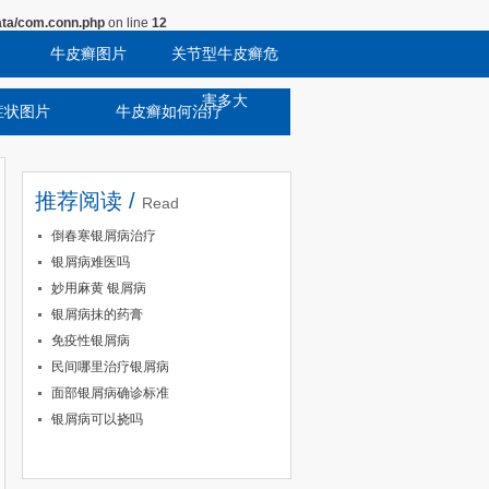
ta/com.conn.php
on line
12
牛皮癣图片
关节型牛皮癣危
害多大
症状图片
牛皮癣如何治疗
推荐阅读 /
Read
倒春寒银屑病治疗
银屑病难医吗
妙用麻黄 银屑病
银屑病抹的药膏
免疫性银屑病
民间哪里治疗银屑病
面部银屑病确诊标准
银屑病可以挠吗