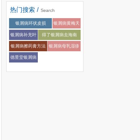
热门搜索 /
Search
银屑病会不会扩张
银屑病环状皮损
银屑病黄梅天
银屑病补充叶
得了银屑病去海南
酸
银屑病擦药膏方法
银屑病母乳湿疹
德昱堂银屑病