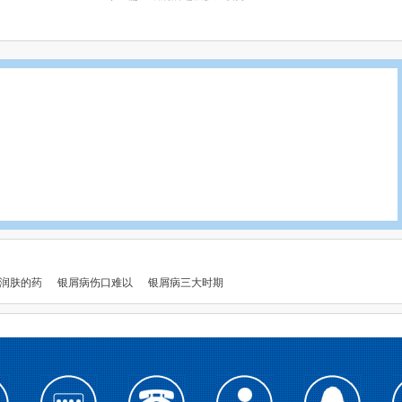
润肤的药
银屑病伤口难以
银屑病三大时期