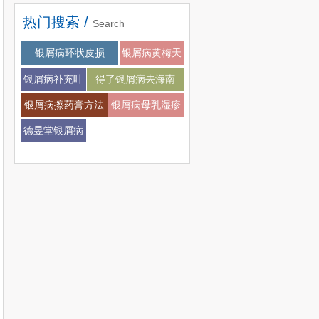
热门搜索 /
Search
银屑病会不会扩张
银屑病环状皮损
银屑病黄梅天
银屑病补充叶
得了银屑病去海南
酸
银屑病擦药膏方法
银屑病母乳湿疹
德昱堂银屑病