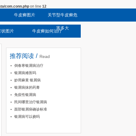
ta/com.conn.php
on line
12
牛皮癣图片
关节型牛皮癣危
害多大
症状图片
牛皮癣如何治疗
推荐阅读 /
Read
倒春寒银屑病治疗
银屑病难医吗
妙用麻黄 银屑病
银屑病抹的药膏
免疫性银屑病
民间哪里治疗银屑病
面部银屑病确诊标准
银屑病可以挠吗