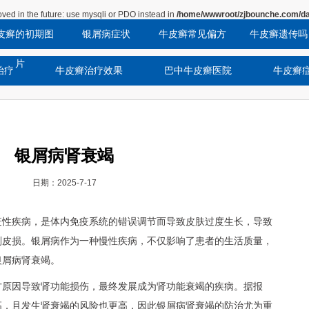
ved in the future: use mysqli or PDO instead in
/home/wwwroot/zjbounche.com/da
皮癣的初期图
银屑病症状
牛皮癣常见偏方
牛皮癣遗传吗
片
治疗
牛皮癣治疗效果
巴中牛皮癣医院
牛皮癣
银屑病肾衰竭
日期：2025-7-17
自身免疫性疾病，是体内免疫系统的错误调节而导致皮肤过度生长，导致
则皮损。银屑病作为一种慢性疾病，不仅影响了患者的生活质量，
银屑病肾衰竭。
方原因导致肾功能损伤，最终发展成为肾功能衰竭的疾病。据报
高，且发生肾衰竭的风险也更高，因此银屑病肾衰竭的防治尤为重