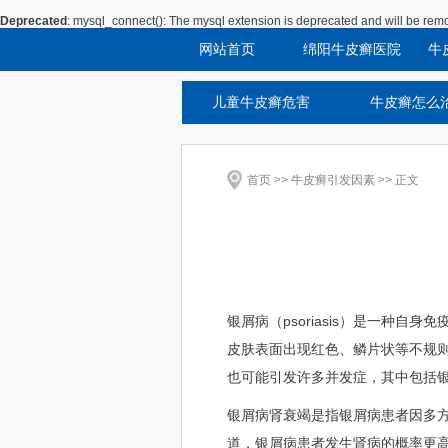
Deprecated
: mysql_connect(): The mysql extension is deprecated and will be remo
网站首页
绵阳牛皮癣医院
牛
儿童牛皮癣危害
牛皮癣怎么
首页
>>
牛皮癣引发因素
>> 正文
银屑病（psoriasis）是一种
皮肤表面出现红色、鳞片状等不规
也可能引发许多并发症，其中包括
银屑病肾衰竭是指银屑病患者因多
道，银屑病患者发生肾病的概率更