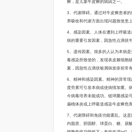
癣，是儿童牛皮癣的病因之一。
3、代谢障碍。通过对牛皮癣患者
养吸收和代谢方面出现问题致使患
4、感染因素。人体在遭到上呼吸
病的重要引发因素，因急性点滴状
5、遗传因素。很多的人认为本病
毒感染所致使的，发现表皮棘细胞
素，因急性点滴状银屑病发疹前常
6、精神和感染因素。精神的异常
度劳累可引发本病或使病情加重。
今病毒培养未能成功。链球菌感染
扁桃体炎或上呼吸道感染牛皮癣危
7、代谢障碍和免疫功能紊乱。这
内脂质、胆固醇、球蛋白、糖、尿
细胞免疫功能低下；有的血清IgG、