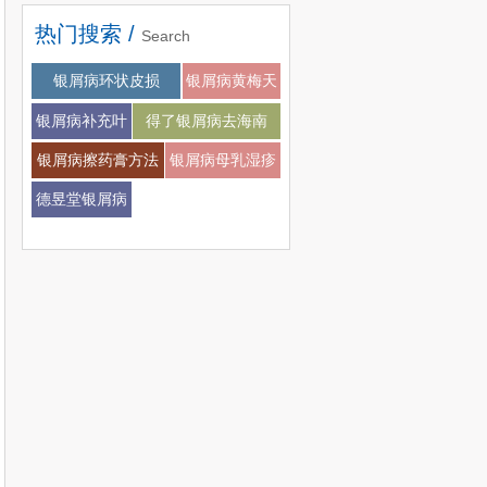
热门搜索 /
Search
银屑病会不会扩张
银屑病环状皮损
银屑病黄梅天
银屑病补充叶
得了银屑病去海南
酸
银屑病擦药膏方法
银屑病母乳湿疹
德昱堂银屑病