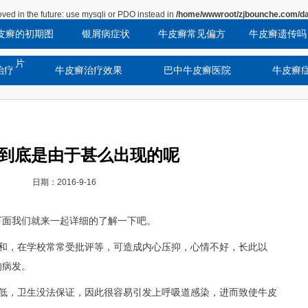
ved in the future: use mysqli or PDO instead in
/home/wwwroot/zjbounche.com/da
皮癣的初期图
银屑病症状
牛皮癣常见偏方
牛皮癣遗传吗
片
治疗
牛皮癣治疗效果
巴中牛皮癣医院
牛皮癣
到底是由于甚么出现的呢
日期：2016-9-16
下面我们就来一起详细的了解一下吧。
不和，在学校常常受批评等，可造成内心压抑，心情不好，长此以
的病发。
较低，卫生没法保证，因此很容易引发上呼吸道感染，进而致使牛皮