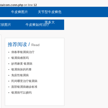
ta/com.conn.php
on line
12
牛皮癣图片
关节型牛皮癣危
害多大
症状图片
牛皮癣如何治疗
推荐阅读 /
Read
倒春寒银屑病治疗
银屑病难医吗
妙用麻黄 银屑病
银屑病抹的药膏
免疫性银屑病
民间哪里治疗银屑病
面部银屑病确诊标准
银屑病可以挠吗