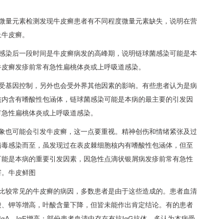
的微量元素检测发现牛皮癣患者有不同程度微量元素缺失，说明在营
上牛皮癣。
道感染后一段时间是牛皮癣病发的高峰期，说明链球菌感染可能是本
牛皮癣发疹前常有急性扁桃体炎或上呼吸道感染。
是受基因控制，另外也会受外界其他因素的影响。有些患者认为是病
核内含有嗜酸性包涵体，链球菌感染可能是本病的最主要的引发因
有急性扁桃体炎或上呼吸道感染。
现象也可能会引发牛皮癣，这一点要重视。精神创伤和情绪紧张及过
病毒感染而至，虽发现过在表皮棘细胞核内有嗜酸性包涵体，但至
可能是本病的重要引发因素，因急性点滴状银屑病发疹前常有急性
害。牛皮鲜图
是比较常见的牛皮癣的病因，多数患者是由于这些造成的。患者血清
酸、钾等增高，叶酸含量下降，但皆未能作出肯定结论。有的患者
IgA、IgE增高；部份患者血清中存在有抗IgG抗体。多认为本病受