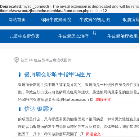
Deprecated
: mysql_connect(): The mysql extension is deprecated and will be remo
/home/wwwroot/zjbounche.com/data/com.conn.php
on line
12
网站首页
绵阳牛皮癣医院
牛皮癣的初期图
银屑病
片
儿童牛皮癣危害
牛皮癣怎么治疗
牛皮癣治疗效果
首页
>> 红皮型牛皮癣症状图片
银屑病会影响手指甲吗图片
银屑病会影响手指甲吗？答案是肯定的。银屑病是一种慢性自身免疫性疾
胞，导致皮肤出现灰白色鳞屑或红斑等症状。虽然银屑病最常见的症状是
约50%的银屑病患者会出现Nail psoriasis（指...
阅读全文
信达 银屑病
的成因是什么，又有哪些常见的触发因素？银屑病是一种常见的慢性皮肤
理论认为银屑病的发生与免疫系统的异常反应有关。具体来说，我们知道
胞因子，其中一种叫做肿瘤坏死因子（T...
阅读全文