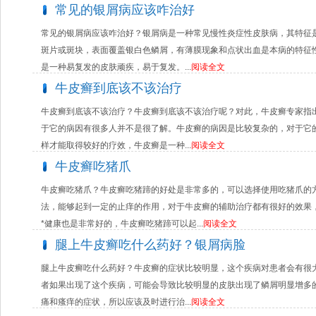
常见的银屑病应该咋治好
常见的银屑病应该咋治好？银屑病是一种常见慢性炎症性皮肤病，其特征
斑片或斑块，表面覆盖银白色鳞屑，有薄膜现象和点状出血是本病的特征
是一种易复发的皮肤顽疾，易于复发。...
阅读全文
牛皮癣到底该不该治疗
牛皮癣到底该不该治疗？牛皮癣到底该不该治疗呢？对此，牛皮癣专家指
于它的病因有很多人并不是很了解。牛皮癣的病因是比较复杂的，对于它
样才能取得较好的疗效，牛皮癣是一种...
阅读全文
牛皮癣吃猪爪
牛皮癣吃猪爪？牛皮癣吃猪蹄的好处是非常多的，可以选择使用吃猪爪的
法，能够起到一定的止痒的作用，对于牛皮癣的辅助治疗都有很好的效果
*健康也是非常好的，牛皮癣吃猪蹄可以起...
阅读全文
腿上牛皮癣吃什么药好？银屑病脸
腿上牛皮癣吃什么药好？牛皮癣的症状比较明显，这个疾病对患者会有很
者如果出现了这个疾病，可能会导致比较明显的皮肤出现了鳞屑明显增多
痛和瘙痒的症状，所以应该及时进行治...
阅读全文