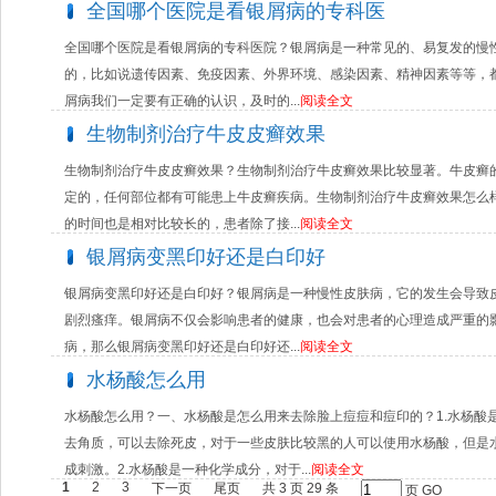
全国哪个医院是看银屑病的专科医
全国哪个医院是看银屑病的专科医院？银屑病是一种常见的、易复发的慢
的，比如说遗传因素、免疫因素、外界环境、感染因素、精神因素等等，
屑病我们一定要有正确的认识，及时的...
阅读全文
生物制剂治疗牛皮皮癣效果
生物制剂治疗牛皮皮癣效果？生物制剂治疗牛皮癣效果比较显著。牛皮癣
定的，任何部位都有可能患上牛皮癣疾病。生物制剂治疗牛皮癣效果怎么
的时间也是相对比较长的，患者除了接...
阅读全文
银屑病变黑印好还是白印好
银屑病变黑印好还是白印好？银屑病是一种慢性皮肤病，它的发生会导致
剧烈瘙痒。银屑病不仅会影响患者的健康，也会对患者的心理造成严重的
病，那么银屑病变黑印好还是白印好还...
阅读全文
水杨酸怎么用
水杨酸怎么用？一、水杨酸是怎么用来去除脸上痘痘和痘印的？1.水杨酸
去角质，可以去除死皮，对于一些皮肤比较黑的人可以使用水杨酸，但是
成刺激。2.水杨酸是一种化学成分，对于...
阅读全文
1
2
3
下一页
尾页
共 3 页 29 条
页
GO