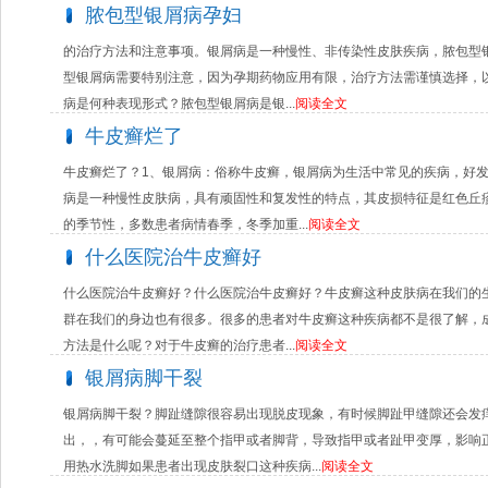
脓包型银屑病孕妇
的治疗方法和注意事项。银屑病是一种慢性、非传染性皮肤疾病，脓包型
型银屑病需要特别注意，因为孕期药物应用有限，治疗方法需谨慎选择，
病是何种表现形式？脓包型银屑病是银...
阅读全文
牛皮癣烂了
牛皮癣烂了？1、银屑病：俗称牛皮癣，银屑病为生活中常见的疾病，好
病是一种慢性皮肤病，具有顽固性和复发性的特点，其皮损特征是红色丘
的季节性，多数患者病情春季，冬季加重...
阅读全文
什么医院治牛皮癣好
什么医院治牛皮癣好？什么医院治牛皮癣好？牛皮癣这种皮肤病在我们的
群在我们的身边也有很多。很多的患者对牛皮癣这种疾病都不是很了解，
方法是什么呢？对于牛皮癣的治疗患者...
阅读全文
银屑病脚干裂
银屑病脚干裂？脚趾缝隙很容易出现脱皮现象，有时候脚趾甲缝隙还会发
出，，有可能会蔓延至整个指甲或者脚背，导致指甲或者趾甲变厚，影响
用热水洗脚如果患者出现皮肤裂口这种疾病...
阅读全文