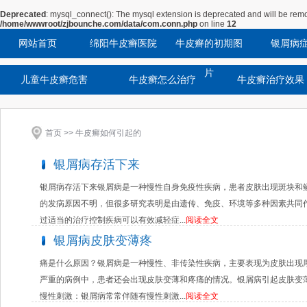
Deprecated
: mysql_connect(): The mysql extension is deprecated and will be remo
/home/wwwroot/zjbounche.com/data/com.conn.php
on line
12
网站首页
绵阳牛皮癣医院
牛皮癣的初期图
银屑病
片
儿童牛皮癣危害
牛皮癣怎么治疗
牛皮癣治疗效果
首页
>> 牛皮癣如何引起的
银屑病存活下来
银屑病存活下来银屑病是一种慢性自身免疫性疾病，患者皮肤出现斑块和
的发病原因不明，但很多研究表明是由遗传、免疫、环境等多种因素共同
过适当的治疗控制疾病可以有效减轻症...
阅读全文
银屑病皮肤变薄疼
痛是什么原因？银屑病是一种慢性、非传染性疾病，主要表现为皮肤出现
严重的病例中，患者还会出现皮肤变薄和疼痛的情况。银屑病引起皮肤变薄
慢性刺激：银屑病常常伴随有慢性刺激...
阅读全文