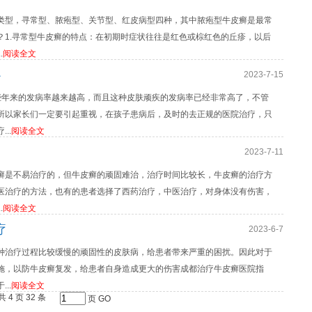
类型，寻常型、脓疱型、关节型、红皮病型四种，其中脓疱型牛皮癣是最常
？1.寻常型牛皮癣的特点：在初期时症状往往是红色或棕红色的丘疹，以后
.
阅读全文
办
2023-7-15
些年来的发病率越来越高，而且这种皮肤顽疾的发病率已经非常高了，不管
所以家长们一定要引起重视，在孩子患病后，及时的去正规的医院治疗，只
..
阅读全文
2023-7-11
癣是不易治疗的，但牛皮癣的顽固难治，治疗时间比较长，牛皮癣的治疗方
医治疗的方法，也有的患者选择了西药治疗，中医治疗，对身体没有伤害，
.
阅读全文
疗
2023-6-7
种治疗过程比较缓慢的顽固性的皮肤病，给患者带来严重的困扰。因此对于
施，以防牛皮癣复发，给患者自身造成更大的伤害成都治疗牛皮癣医院指
..
阅读全文
共 4 页 32 条
页
GO