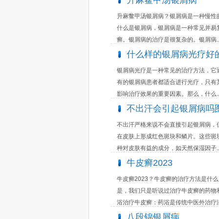
升麻鳖甲汤银屑病
升麻鳖甲汤银屑病？银屑病是一种慢性
什么是银屑病，银屑病是一种常见并易
癣。银屑病的治疗是很复杂的。银屑病..
什么样的银屑病光疗好
银屑病光疗是一种常见的治疗方法，它
有的银屑病患者都适合进行光疗，只有
影响治疗效果的重要因素。那么，什么..
不出汗会引起银屑病吗
不出汗严格来说不会直接引起银屑病，
在皮肤上形成红色斑块和鳞片。这些斑
种对皮肤有益的成分，如天然保湿因子..
牛皮癣2023
牛皮癣2023？牛皮癣的治疗方法是
是，我们只是听说过治疗牛皮癣的药物
浴治疗牛皮癣：药浴是传统中医外治疗法.
八段锦银屑病