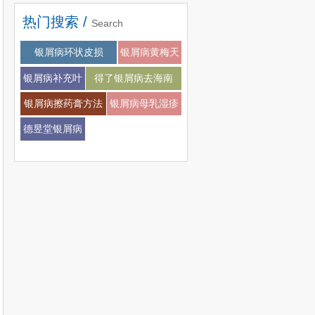
热门搜索 /
Search
银屑病会不会扩张
银屑病环状皮损
银屑病黄梅天
银屑病补充叶
得了银屑病去海南
酸
银屑病擦药膏方法
银屑病母乳湿疹
德昱堂银屑病