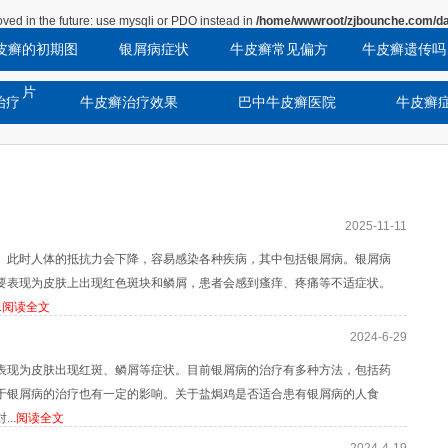
ved in the future: use mysqli or PDO instead in
/home/wwwroot/zjbounche.com/da
皮癣的初期图
银屑病症状
牛皮癣常见偏方
牛皮癣遗传吗
片
治疗
牛皮癣治疗效果
巴中牛皮癣医院
牛皮癣
2025-11-11
。此时人体的抵抗力会下降，容易感染各种疾病，其中包括银屑病。银屑病
要表现为皮肤上出现红色斑块和鳞屑，患者会感到瘙痒、疼痛等不适症状。
.
阅读全文
2024-6-29
表现为皮肤出现红斑、鳞屑等症状。目前银屑病的治疗有多种方法，包括药
于银屑病的治疗也有一定的影响。关于盐焗鸡是否适合患有银屑病的人食
..
阅读全文