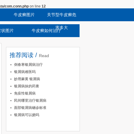
ta/com.conn.php
on line
12
牛皮癣图片
关节型牛皮癣危
害多大
症状图片
牛皮癣如何治疗
推荐阅读 /
Read
倒春寒银屑病治疗
银屑病难医吗
妙用麻黄 银屑病
银屑病抹的药膏
免疫性银屑病
民间哪里治疗银屑病
面部银屑病确诊标准
银屑病可以挠吗