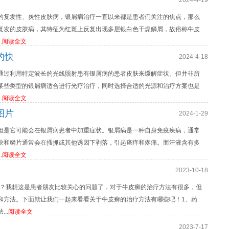
2024-4-19
的复发性、炎性皮肤病，银屑病治疗一直以来都是患者们关注的焦点，那么
复发的皮肤病，其特征为红斑上反复出现多层银白色干燥鳞屑，故俗称牛皮
.
阅读全文
的快
2024-4-18
通过利用特定波长的光线照射患有银屑病的患者皮肤来缓解症状。但并非所
某些类型的银屑病适合进行光疗治疗，同时选择合适的光源和治疗方案也是
.
阅读全文
图片
2024-1-29
但是它可能会在银屑病患者中加重症状。银屑病是一种自身免疫疾病，通常
块和鳞片通常会在搔抓或其他诱因下剥落，引起瘙痒和疼痛。而汗液含有多
.
阅读全文
2023-10-18
什么？我想这是患者朋友比较关心的问题了，对于牛皮癣的治疗方法有很多，但
和方法。下面就让我们一起来看看关于牛皮癣的治疗方法有哪些吧！1、药
..
阅读全文
2023-7-17