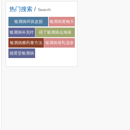
热门搜索 /
Search
银屑病会不会扩张
银屑病环状皮损
银屑病黄梅天
银屑病补充叶
得了银屑病去海南
酸
银屑病擦药膏方法
银屑病母乳湿疹
德昱堂银屑病