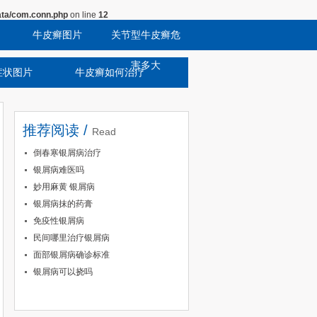
ta/com.conn.php
on line
12
牛皮癣图片
关节型牛皮癣危
害多大
症状图片
牛皮癣如何治疗
推荐阅读 /
Read
倒春寒银屑病治疗
银屑病难医吗
妙用麻黄 银屑病
银屑病抹的药膏
免疫性银屑病
民间哪里治疗银屑病
面部银屑病确诊标准
银屑病可以挠吗