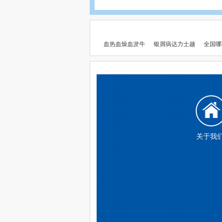
血热血燥血淤牛
银屑病达力士越
全国哪
关于我