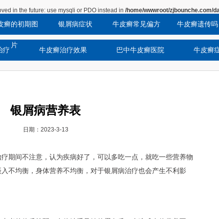
ved in the future: use mysqli or PDO instead in
/home/wwwroot/zjbounche.com/da
皮癣的初期图
银屑病症状
牛皮癣常见偏方
牛皮癣遗传吗
片
治疗
牛皮癣治疗效果
巴中牛皮癣医院
牛皮癣
银屑病营养表
日期：2023-3-13
治疗期间不注意，认为疾病好了，可以多吃一点，就吃一些营养物
摄入不均衡，身体营养不均衡，对于银屑病治疗也会产生不利影