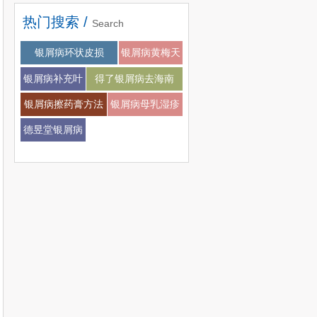
热门搜索 /
Search
银屑病会不会扩张
银屑病环状皮损
银屑病黄梅天
银屑病补充叶
得了银屑病去海南
酸
银屑病擦药膏方法
银屑病母乳湿疹
德昱堂银屑病