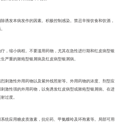
消除诱发本病发作的因素。积极控制感染。禁忌辛辣饮食和饮酒，
药。
治疗，缩小病程。不要滥用药物，尤其在急性进行期和红皮病型银
发生严重的脓疱型银屑病及红皮病型银屑病。
强烈刺激性外用药物以及紫外线照射等。外用药物的浓度、剂型应
用刺激性强的外用药物，以免诱发红皮病型或脓疱型银屑病。在进
照射过度。
用系统应用糖皮质激素，抗疟药、甲氨蝶呤及环孢素等。局部可用