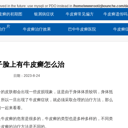
ved in the future: use mysqli or PDO instead in
/home/wwwroot/zjbounche.com/da
皮癣的初期图
银屑病症状
牛皮癣常见偏方
牛皮癣遗传吗
片
治疗
牛皮癣治疗效果
巴中牛皮癣医院
牛皮癣
子脸上有牛皮癣怎么治
日期：2023-8-24
子的皮肤都会出现一些皮损现象，这是由于身体体质较弱，身体抵
，所以一旦出现了牛皮癣症状，就必须采取合理的治疗方法，那么
们一起来看看。
上牛皮癣的危害是很多的，牛皮癣的类型也是多种多样的，不同类
牛皮癣的治疗方法是不同的。