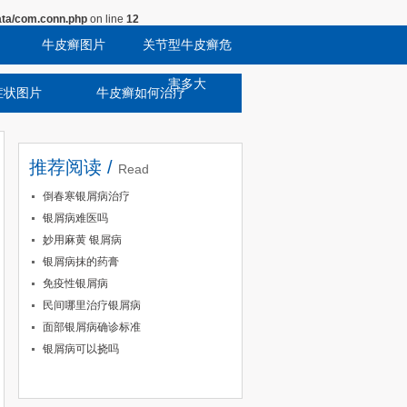
ta/com.conn.php
on line
12
牛皮癣图片
关节型牛皮癣危
害多大
症状图片
牛皮癣如何治疗
推荐阅读 /
Read
倒春寒银屑病治疗
银屑病难医吗
妙用麻黄 银屑病
银屑病抹的药膏
免疫性银屑病
民间哪里治疗银屑病
面部银屑病确诊标准
银屑病可以挠吗